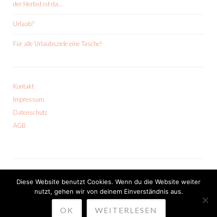
der Herbst ist da…
Urlaub?
Für alle Urlaubsziele eine Tasche!
Kontakt
Impressum
Datenschutz
AGB
Diese Website benutzt Cookies. Wenn du die Website weiter
nutzt, gehen wir von deinem Einverständnis aus.
PROUDLY POWERED BY WORDPRESS
OK
WEITERLESEN
THEME: SKETCH VON
WORDPRESS.COM
.