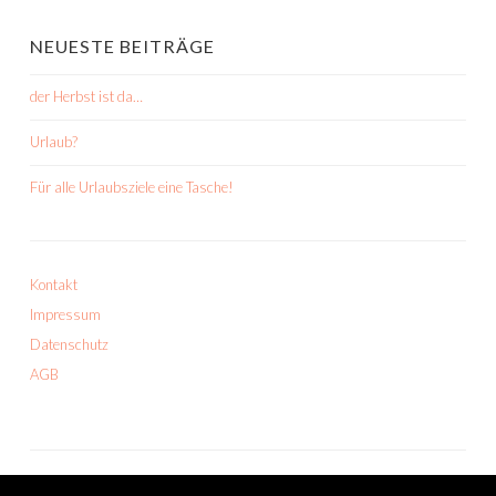
NEUESTE BEITRÄGE
der Herbst ist da…
Urlaub?
Für alle Urlaubsziele eine Tasche!
Kontakt
Impressum
Datenschutz
AGB