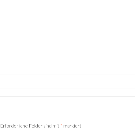
TION
R
Erforderliche Felder sind mit
*
markiert