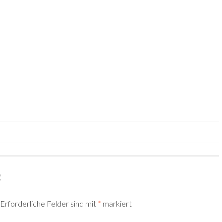
TION
R
Erforderliche Felder sind mit
*
markiert