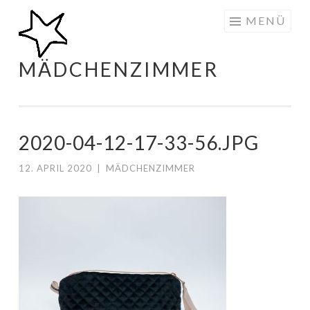
Zum
MENÜ
Inhalt
springen
MÄDCHENZIMMER
2020-04-12-17-33-56.JPG
12. APRIL 2020
|
MÄDCHENZIMMER