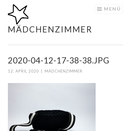
Zum
MENÜ
Inhalt
springen
MÄDCHENZIMMER
2020-04-12-17-38-38.JPG
12. APRIL 2020
|
MÄDCHENZIMMER