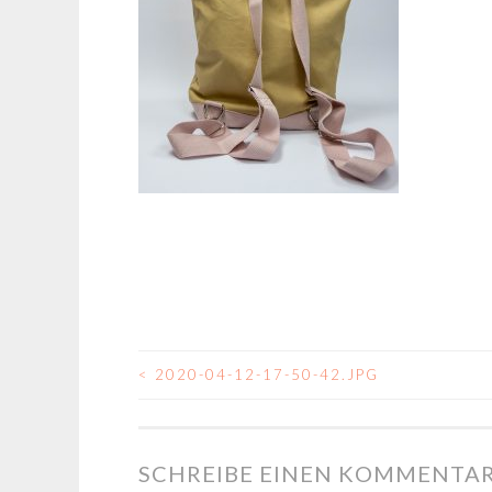
<
2020-04-12-17-50-42.JPG
BEITRAGSNAVIGA
SCHREIBE EINEN KOMMENTA