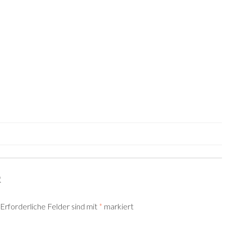
TION
R
Erforderliche Felder sind mit
*
markiert