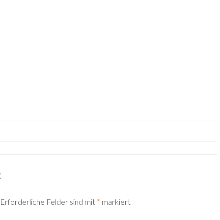
TION
R
Erforderliche Felder sind mit
*
markiert