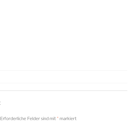
TION
R
Erforderliche Felder sind mit
*
markiert