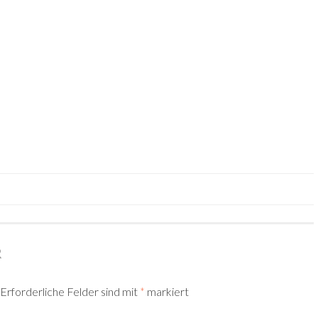
TION
R
Erforderliche Felder sind mit
*
markiert