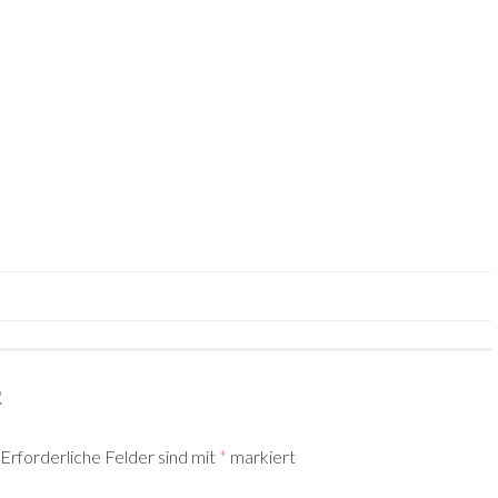
TION
R
Erforderliche Felder sind mit
*
markiert