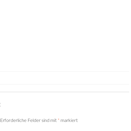
TION
R
Erforderliche Felder sind mit
*
markiert