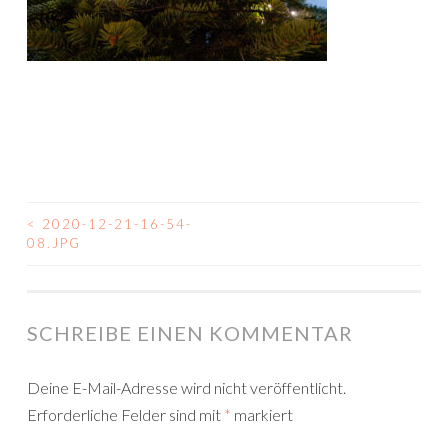
<
2020-12-21-16-54-
BEITRAGSNAVIGATION
08.JPG
SCHREIBE EINEN KOMMENTAR
Deine E-Mail-Adresse wird nicht veröffentlicht.
Erforderliche Felder sind mit
*
markiert