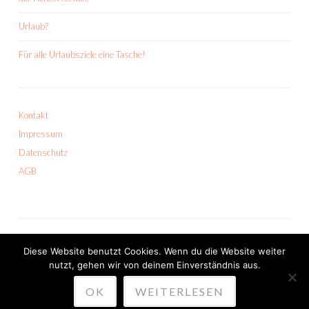
Urlaub?
Für alle Urlaubsziele eine Tasche!
Kontakt
Impressum
Datenschutz
AGB
Diese Website benutzt Cookies. Wenn du die Website weiter
nutzt, gehen wir von deinem Einverständnis aus.
PROUDLY POWERED BY WORDPRESS
OK
WEITERLESEN
THEME: SKETCH VON
WORDPRESS.COM
.