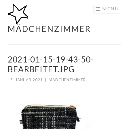
Zum
MENÜ
Inhalt
springen
MÄDCHENZIMMER
2021-01-15-19-43-50-
BEARBEITET.JPG
15. JANUAR 2021
|
MÄDCHENZIMMER