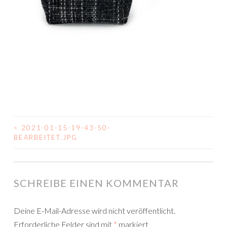
<
2021-01-15-19-43-50-
BEITRAGSNAVIGATION
BEARBEITET.JPG
SCHREIBE EINEN KOMMENTAR
Deine E-Mail-Adresse wird nicht veröffentlicht.
Erforderliche Felder sind mit
*
markiert