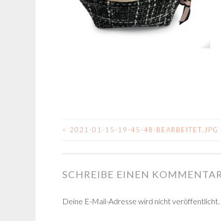
<
2021-01-15-19-45-48-BEARBEITET.JPG
BEITRAGSNAVIGA
SCHREIBE EINEN KOMMENTA
Deine E-Mail-Adresse wird nicht veröffentlicht.