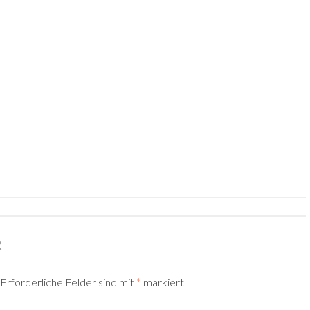
TION
R
Erforderliche Felder sind mit
*
markiert