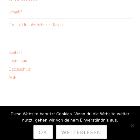
Urlaub?
Für alle Urlaubsziele eine Tasche!
Kontakt
Impressum
Datenschutz
AGB
Diese Website benutzt Cookies. Wenn du die Website weiter
nutzt, gehen wir von deinem Einverständnis aus.
PROUDLY POWERED BY WORDPRESS
OK
WEITERLESEN
THEME: SKETCH VON
WORDPRESS.COM
.