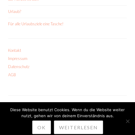
Urlaub?
Für alle Urlaubsziele eine Tasche!
Kontakt
Impressum
Datenschutz
AGB
Diese Website benutzt Cookies. Wenn du die Website weiter
nutzt, gehen wir von deinem Einverständnis aus.
PROUDLY POWERED BY WORDPRESS
OK
WEITERLESEN
THEME: SKETCH VON
WORDPRESS.COM
.