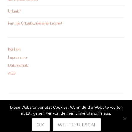
Urlaub?
Für alle Urlaubsziele eine Tasche!
Kontakt
Impressum
Datenschutz
AGB
Diese Website benutzt Cookies. Wenn du die Website weiter
nutzt, gehen wir von deinem Einverständnis aus.
PROUDLY POWERED BY WORDPRESS
OK
WEITERLESEN
THEME: SKETCH VON
WORDPRESS.COM
.