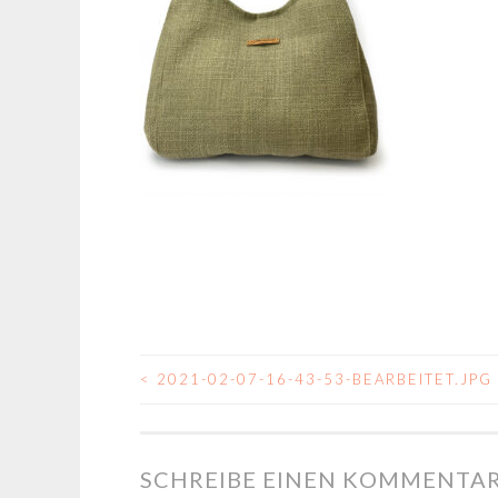
<
2021-02-07-16-43-53-BEARBEITET.JPG
BEITRAGSNAVIGA
SCHREIBE EINEN KOMMENTA