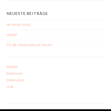
NEUESTE BEITRÄGE
der Herbst ist da…
Urlaub?
Für alle Urlaubsziele eine Tasche!
Kontakt
Impressum
Datenschutz
AGB