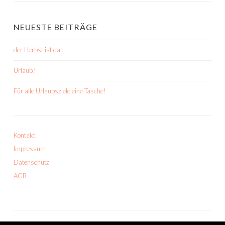
NEUESTE BEITRÄGE
der Herbst ist da…
Urlaub?
Für alle Urlaubsziele eine Tasche!
Kontakt
Impressum
Datenschutz
AGB