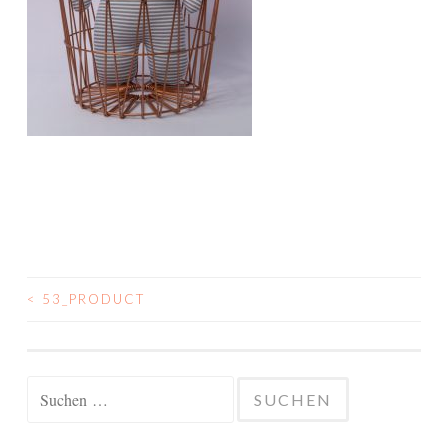
<
53_PRODUCT
BEITRAGSNAVIGATION
Suchen
nach: