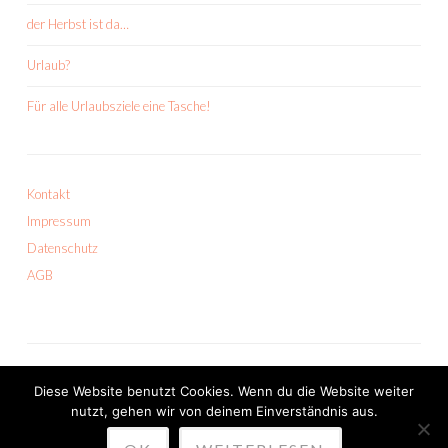
der Herbst ist da…
Urlaub?
Für alle Urlaubsziele eine Tasche!
Kontakt
Impressum
Datenschutz
AGB
Diese Website benutzt Cookies. Wenn du die Website weiter
nutzt, gehen wir von deinem Einverständnis aus.
PROUDLY POWERED BY WORDPRESS