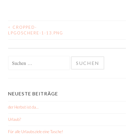
<
CROPPED-
BEITRAGSNAVIGATION
LPGOSCHERE-1-13.PNG
Suchen
nach:
NEUESTE BEITRÄGE
der Herbst ist da…
Urlaub?
Für alle Urlaubsziele eine Tasche!