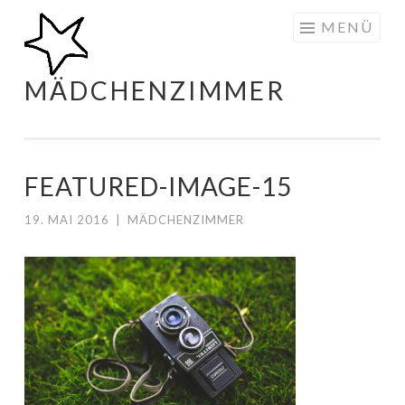
Zum
MENÜ
Inhalt
springen
MÄDCHENZIMMER
FEATURED-IMAGE-15
19. MAI 2016
|
MÄDCHENZIMMER