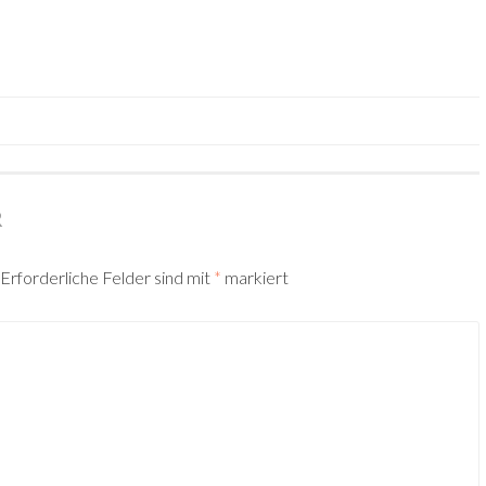
TION
R
Erforderliche Felder sind mit
*
markiert