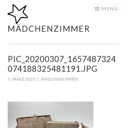
Zum
MENÜ
Inhalt
springen
MÄDCHENZIMMER
PIC_20200307_1657487324
074188325481191.JPG
7. MÄRZ 2020
|
MÄDCHENZIMMER