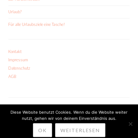
Urlaub?
Für alle Urlaubsziele eine Tasche!
Kontakt
Impressum
Datenschutz
AGB
Diese Website benutzt Cookies. Wenn du die Website weiter
nutzt, gehen wir von deinem Einverständnis aus.
PROUDLY POWERED BY WORDPRESS
OK
WEITERLESEN
THEME: SKETCH VON
WORDPRESS.COM
.