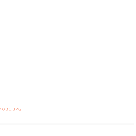
TION
4031.JPG