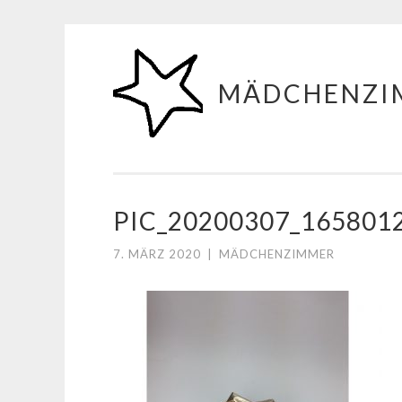
Zum
Inhalt
MÄDCHENZI
springen
PIC_20200307_165801
7. MÄRZ 2020
|
MÄDCHENZIMMER