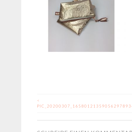
<
BEITRAGSNAVIGA
PIC_20200307_16580121359056297893