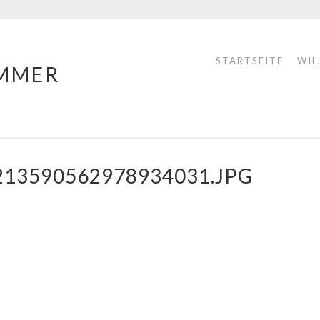
STARTSEITE
WIL
MMER
213590562978934031.JPG