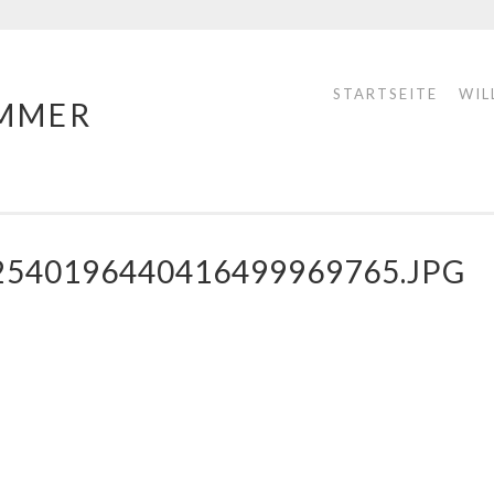
STARTSEITE
WIL
MMER
22540196440416499969765.JPG